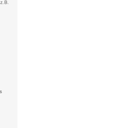
z. B.
s