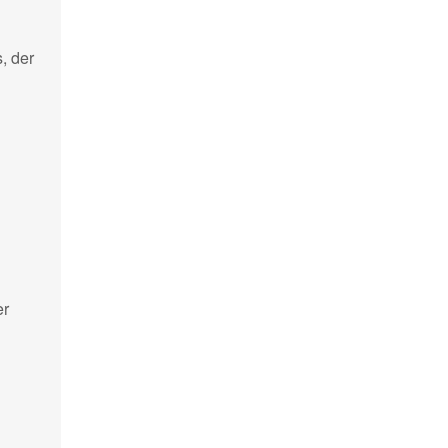
, der
er