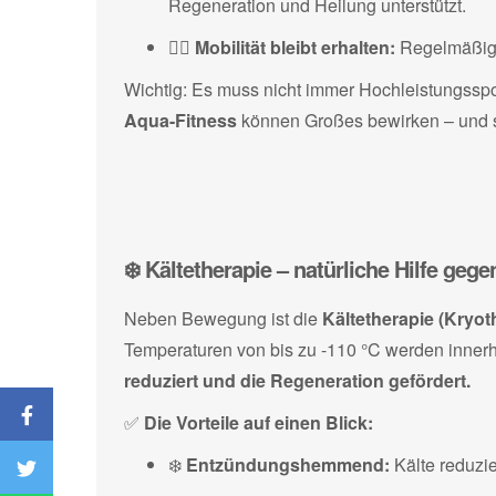
Regeneration und Heilung unterstützt.
🧘‍♂️
Mobilität bleibt erhalten:
Regelmäßiges
Wichtig: Es muss nicht immer Hochleistungssp
Aqua-Fitness
können Großes bewirken – und sin
❄️ Kältetherapie – natürliche Hilfe g
Neben Bewegung ist die
Kältetherapie (Kryot
Temperaturen von bis zu -110 °C werden inner
reduziert und die Regeneration gefördert.
✅
Die Vorteile auf einen Blick:
❄️
Entzündungshemmend:
Kälte reduzi