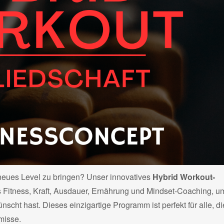
n neues Level zu bringen? Unser innovatives
Hybrid Workout-
 Fitness, Kraft, Ausdauer, Ernährung und Mindset-Coaching, um
nscht hast. Dieses einzigartige Programm ist perfekt für alle, di
misse.