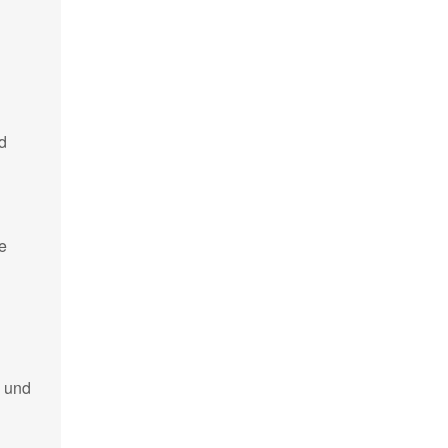
id
e
n und